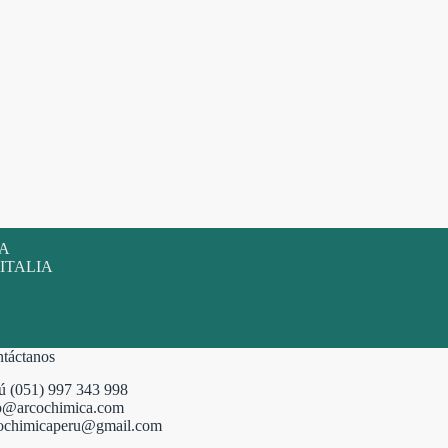
SA
 ITALIA
táctanos
ú (051) 997 343 998
o@arcochimica.com
ochimicaperu@gmail.com