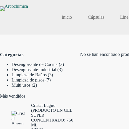
Saltar
al
contenido
Inicio
Cápsulas
Líne
Categorías
No se han encontrado prod
3
Desengrasante de Cocina
3
3
productos
Desengrasante Industrial
3
3
productos
Limpieza de Baños
3
7
productos
Limpieza de pisos
7
2
productos
Multi usos
2
productos
Más vendidos
Cristal Bagno
(PRODUCTO EN GEL
SUPER
CONCENTRADO) 750
ML